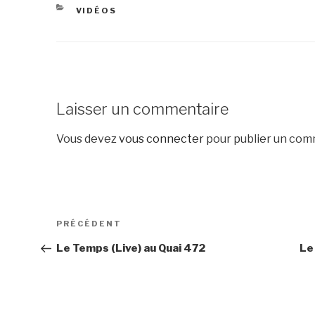
CATÉGORIES
VIDÉOS
Laisser un commentaire
Vous devez
vous connecter
pour publier un com
Navigation
Article
PRÉCÉDENT
de
précédent
Le Temps (Live) au Quai 472
Le
l’article