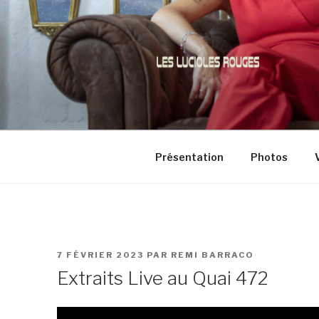
Aller
au
contenu
principal
LES LUCIO
Musique actuelle française (p
Présentation
Photos
PUBLIÉ
7 FÉVRIER 2023
PAR
REMI BARRACO
LE
Extraits Live au Quai 472